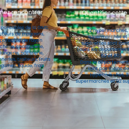
nez rencontrer
Quantifier cette 
sponsables de la GMS:
72 hypermarchés,
cteurs de magasins,
supermarchés et 
ponsable de rayon
supérettes sont con
cherie, charcuterie,
(dans les départements
angerie, pâtisserie,
62 et 80).
neries, traiteurs, fruits
Dans le département 
égumes, liquide, frais
sont pas moins de
hypermarchés, 3
supermarchés et 92 su