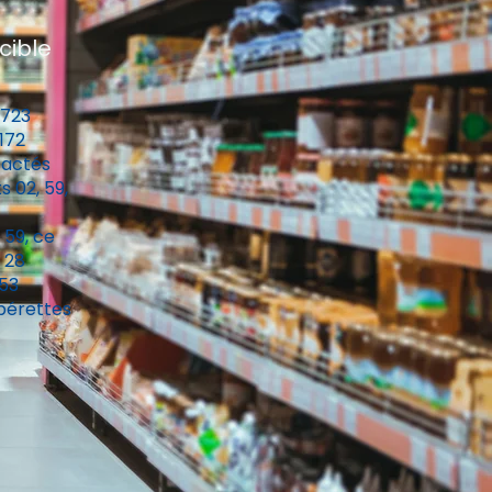
cible
 723
172
tactés
 02, 59,
59, ce
 28
53
pérettes