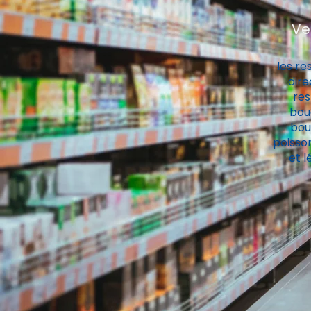
Ve
les re
dire
res
bou
boul
poisson
et l